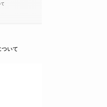
いて
について