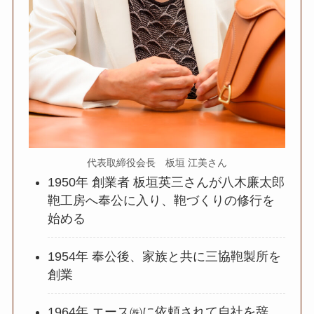
代表取締役会長 板垣 江美さん
1950年 創業者 板垣英三さんが八木廉太郎
鞄工房へ奉公に入り、鞄づくりの修行を
始める
1954年 奉公後、家族と共に三協鞄製所を
創業
1964年 エース㈱に依頼されて自社を辞