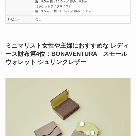
縦：9.5㎝ 横：10.5㎝ ／ 厚み：0.8㎝
（ポケットタイプサイズ）
縦：9.5㎝ ／ 横：10.5㎝ ／ 厚み：1.2㎝
レビュー
なし
ミニマリスト女性や主婦におすすめな レディ
ース財布第4位：BONAVENTURA スモール
ウォレット シュリンクレザー