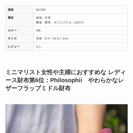
価格
¥8,580
素材
表地：牛革
裏地：豚革、ポリエステル（100％）
カラー
4色
サイズ
本体：8.5 × 10.5 × 2cm
レビュー
なし
ミニマリスト女性や主婦におすすめな レディ
ース財布第6位：Philosophii やわらかなレ
ザーフラップミドル財布