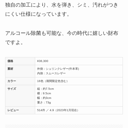
独自の加工により、水を弾き、シミ、汚れがつき
にくい仕様になっています。
アルコール除菌も可能な、今の時代に嬉しい財布
ですよ。
価格
¥36,300
素材
外側：シュリンクレザー(牛本革)
内側：スムースレザー
カラー
16色（期間限定色含む）
サイズ
縦：約7.5cm
横：9.5cm
幅：約3cm
重さ：73g
レビュー
514件 ／ 4.9（2023年1月現在）