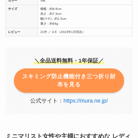
カラー
5色
サイズ
横幅：約9.8cm
高さ：約7.3cm
幅(マチ)：約1.5cm
重さ：約64g
レビュー
21件 ／ 4.6 （2023年1月現在）
＼全品送料無料・1年保証／
スキミング防止機能付き三つ折り財
布を見る
公式サイト：
https://mura.ne.jp/
ミニマリスト女性や主婦におすすめな レディ