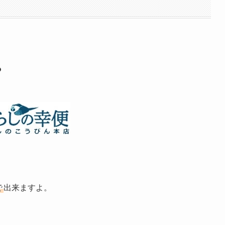
？
で
出来ますよ。