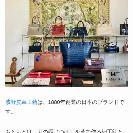
濱野皮革工藝
は、1880年創業の日本のブランドで
す。
もともとは、刀の鍔（つば）を革で作る細工師と