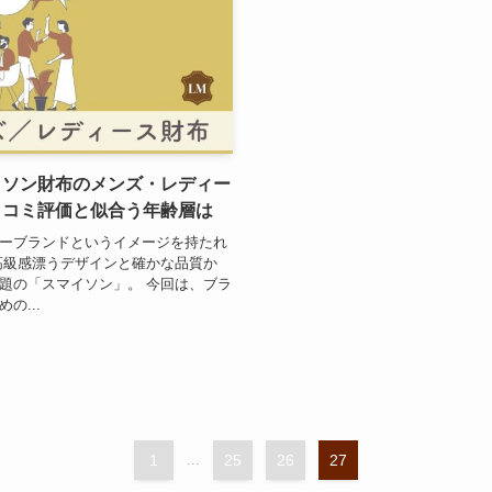
イソン財布のメンズ・レディー
口コミ評価と似合う年齢層は
ーブランドというイメージを持たれ
高級感漂うデザインと確かな品質か
題の「スマイソン」。 今回は、ブラ
の...
1
...
25
26
27