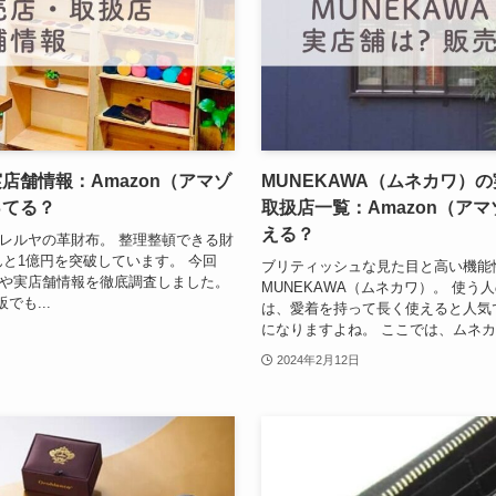
店舗情報：Amazon（アマゾ
MUNEKAWA（ムネカワ）
ってる？
取扱店一覧：Amazon（ア
える？
レルヤの革財布。 整理整頓できる財
んと1億円を突破しています。 今回
ブリティッシュな見た目と高い機能
や実店舗情報を徹底調査しました。
MUNEKAWA（ムネカワ）。 使
でも...
は、愛着を持って長く使えると人気
になりますよね。 ここでは、ムネカ
2024年2月12日