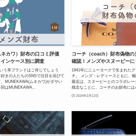
（ムネカワ）財布の口コミ評価
コーチ（coach）財布偽物
コインケース別に調査
確認！メンズやスヌーピーに
という革ブランドはご存じでしょう
1941年にニューヨークで生まれた
革好きの人たちのSNSで注目を浴びて
チ。 メンズ・レディースともに、
MUNEKAWA(ムネカワ)がダサい
最近は、スヌーピーとのコラボレー
MUNEKAWA...
残念なことに、コーチのお財布にはパチ
2024年2月12日