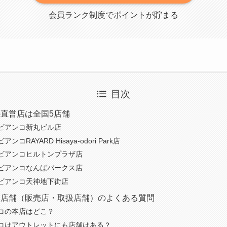
会員ランク制度でポイントが貯まる
目次
直営店は全国5店舗
ビアンコ新丸ビル店
コRAYARD Hisaya-odori Park店
ビアンコヒルトンプラザ店
ビアンコなんばパークス店
ビアンコ天神地下街店
実店舗（販売店・取扱店舗）のよくある質問
コの本店はどこ？
コはアウトレットにも店舗はある？