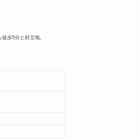
ら徒歩5分と好立地。