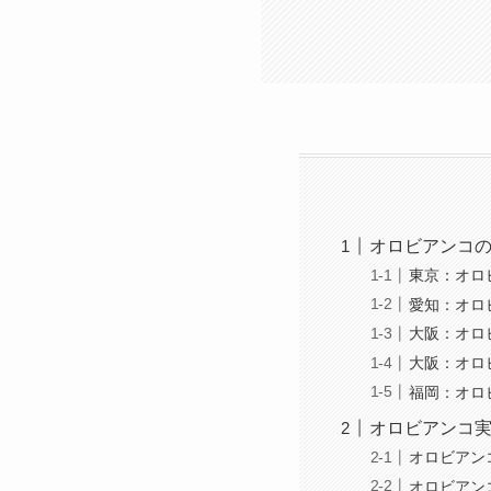
オロビアンコの
東京：オロ
愛知：オロビアン
大阪：オロ
大阪：オロ
福岡：オロ
オロビアンコ
オロビアン
オロビアン