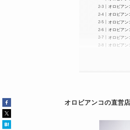
オロビアン
オロビアン
オロビアン
オロビアン
オロビアン
オロビアン
オロビアンコの直営店