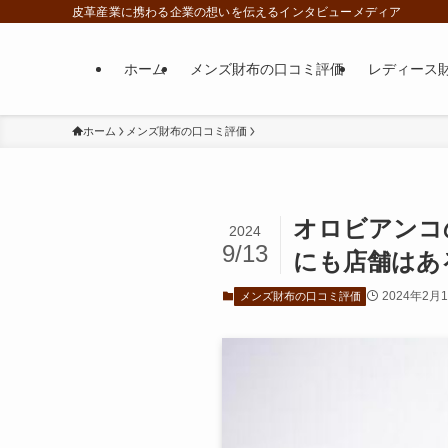
皮革産業に携わる企業の想いを伝えるインタビューメディア
ホーム
メンズ財布の口コミ評価
レディース
ホーム
メンズ財布の口コミ評価
オロビアンコ
2024
9/13
にも店舗はあ
2024年2月
メンズ財布の口コミ評価