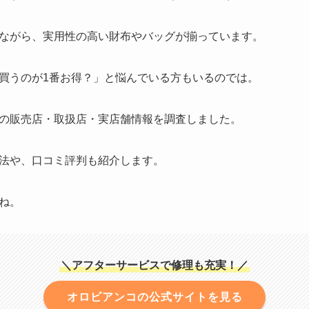
ながら、実用性の高い財布やバッグが揃っています。
買うのが1番お得？」と悩んでいる方もいるのでは。
の販売店・取扱店・実店舗情報を調査しました。
法や、口コミ評判も紹介します。
ね。
＼アフターサービスで修理も充実！／
オロビアンコの公式サイトを見る