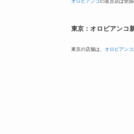
オロビアンコ
の直営店は全国
東京：オロビアンコ
東京の店舗は、
オロビアンコ