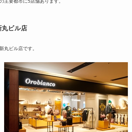
の主要都市に5店舗あります。
新丸ビル店
新丸ビル店です。