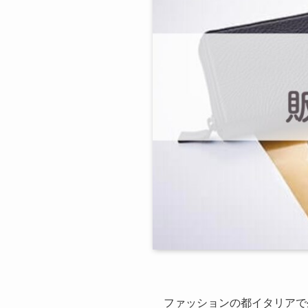
ファッションの都イタリアで生