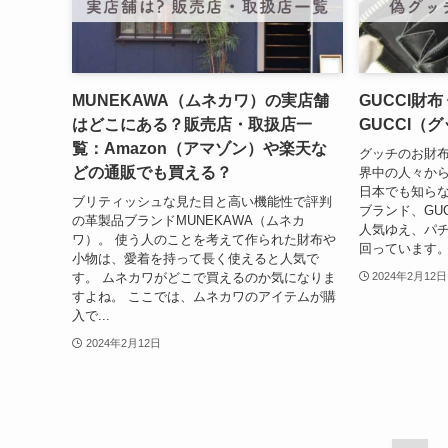
MUNEKAWA（ムネカワ）の実店舗
GUCCI財
はどこにある？販売店・取扱店一
GUCCI（
覧：Amazon（アマゾン）や楽天な
グッチのお財
どの通販でも買える？
界中の人々か
日本でも知ら
ブリティッシュな見た目と高い機能性で評判
ブランド、GU
の革製品ブランドMUNEKAWA（ムネカ
人気ゆえ、パ
ワ）。 使う人のことを考えて作られた財布や
回っています。
小物は、愛着を持って長く使えると人気で
す。 ムネカワがどこで買えるのか気になりま
2024年2月12日
すよね。 ここでは、ムネカワのアイテムが購
入で...
2024年2月12日