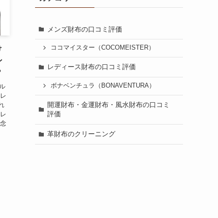
メンズ財布の口コミ評価
ココマイスター（COCOMEISTER）
け
ン
レディース財布の口コミ評価
？
ボナベンチュラ（BONAVENTURA）
ル
・レ
開運財布・金運財布・風水財布の口コミ
れ
評価
ボレ
残念
革財布のクリーニング