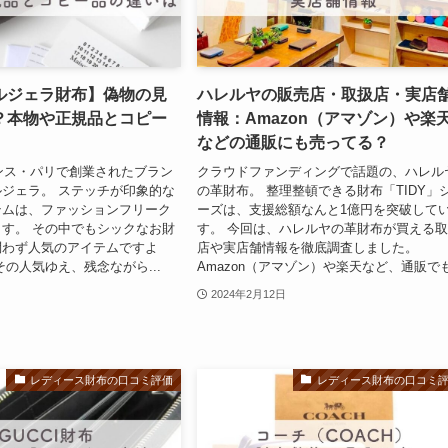
ルジェラ財布】偽物の見
ハレルヤの販売店・取扱店・実店
？本物や正規品とコピー
情報：Amazon（アマゾン）や楽
などの通販にも売ってる？
ランス・パリで創業されたブラン
クラウドファンディングで話題の、ハレル
ジェラ。 ステッチが印象的な
の革財布。 整理整頓できる財布「TIDY」
テムは、ファッションフリーク
ーズは、支援総額なんと1億円を突破して
す。 その中でもシックなお財
す。 今回は、ハレルヤの革財布が買える
問わず人気のアイテムですよ
店や実店舗情報を徹底調査しました。
その人気ゆえ、残念ながら...
Amazon（アマゾン）や楽天など、通販でも.
2024年2月12日
レディース財布の口コミ評価
レディース財布の口コミ