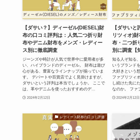
【ダサい？】ディーゼル(DIESEL)財
【ダサいと評判
布の口コミ評判は：人気二つ折り財
リツィオ)
布やデニム財布をメンズ・レディー
布・二つ折
ス別に徹底調査
別に調査【
ジーンズや時計が人気で世界中に愛用者が多
知る人ぞ知る、フ
い、ハイブランドのディーゼル。 財布は遊び
いうブランドを
心がある、豊富なラインナップが揃っていま
大好きという
す。 デパートや百貨店でよく見掛けますが、
ファブリツィオ
ダサいという評判は本当でしょうか。 ここで
し続けた先に
は、革やデニムを使ったおすすめのデ...
なのか。 ファ
2024年2月12日
2024年2月12日
レディース財布の口コミ評価