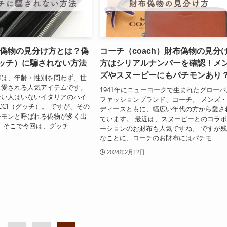
布 偽物の見分け方とは？偽
コーチ（coach）財布偽物の見分
グッチ）に騙されない方法
方はシリアルナンバーを確認！メ
ズやスヌーピーにもパチモンあり
布は、年齢・性別を問わず、世
ら愛される人気アイテムです。
1941年にニューヨークで生まれたグローバ
ない人はいないイタリアのハイ
ファッションブランド、コーチ。 メンズ
CCI（グッチ）。 ですが、その
ディースともに、幅広い年代の方から愛さ
チモンと呼ばれる偽物が多く出
ています。 最近は、スヌーピーとのコラ
 そこで今回は、グッチ...
ーションのお財布も人気ですね。 ですが
なことに、コーチのお財布にはパチモ...
2024年2月12日