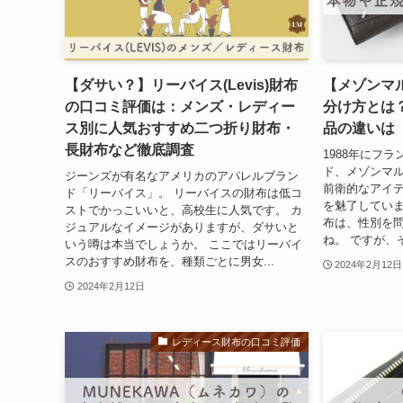
【ダサい？】リーバイス(Levis)財布
【メゾンマ
の口コミ評価は：メンズ・レディー
分け方とは
ス別に人気おすすめ二つ折り財布・
品の違いは
長財布など徹底調査
1988年にフ
ド、メゾンマル
ジーンズが有名なアメリカのアパレルブラン
前衛的なアイ
ド「リーバイス」。 リーバイスの財布は低コ
を魅了していま
ストでかっこいいと、高校生に人気です。 カ
布は、性別を
ジュアルなイメージがありますが、ダサいと
ね。 ですが、
いう噂は本当でしょうか。 ここではリーバイ
スのおすすめ財布を、種類ごとに男女...
2024年2月12日
2024年2月12日
レディース財布の口コミ評価