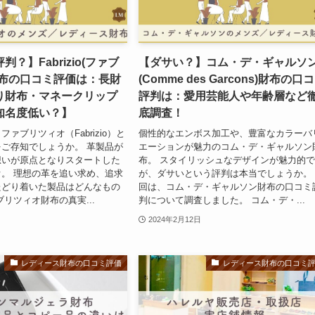
？】Fabrizio(ファブ
【ダサい？】コム・デ・ギャルソ
財布の口コミ評価は：長財
(Comme des Garcons)財布の口
り財布・マネークリップ
評判は：愛用芸能人や年齢層など
知名度低い？】
底調査！
ァブリツィオ（Fabrizio）と
個性的なエンボス加工や、豊富なカラーバ
ご存知でしょうか。 革製品が
エーションが魅力のコム・デ・ギャルソン
想いが原点となりスタートした
布。 スタイリッシュなデザインが魅力的
。 理想の革を追い求め、追求
が、ダサいという評判は本当でしょうか。
たどり着いた製品はどんなもの
回は、コム・デ・ギャルソン財布の口コミ
ブリツィオ財布の真実...
判について調査しました。 コム・デ・...
2024年2月12日
レディース財布の口コミ評価
レディース財布の口コミ