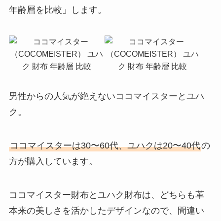
年齢層を比較」します。
男性からの人気が絶えないココマイスターとユハ
ク。
ココマイスターは30〜60代、ユハクは20〜40代
の
方が購入しています。
ココマイスター財布とユハク財布は、どちらも革
本来の美しさを活かしたデザインなので、間違い