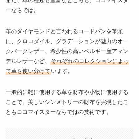
また、革の種類も豊富なところも、ココマイスタ
ーならでは。
革のダイヤモンドと言われるコードバンを筆頭
に、クロコダイル、グラデーションが魅力のオー
クバークレザー、希少性の高いベルギー産アマン
デルレザーなど、
それぞれのコレクションによっ
て革を使い分けて
います。
一般的に鞄に使用する革を財布や小物に使用する
ことで、美しいシンメトリーの財布を実現したこ
ともココマイスターならではの技術です。