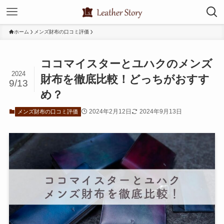
ホーム
メンズ財布の口コミ評価
ココマイスターとユハクのメンズ
2024
財布を徹底比較！どっちがおすす
9/13
め？
2024年2月12日
2024年9月13日
メンズ財布の口コミ評価