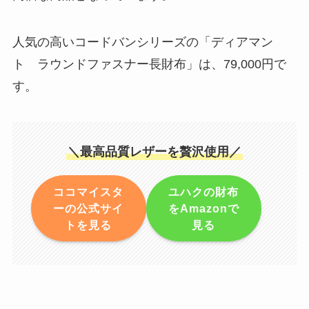
人気の高いコードバンシリーズの「ディアマン
ト ラウンドファスナー長財布」は、79,000円で
す。
＼最高品質レザーを贅沢使用／
ココマイスタ
ユハクの財布
ーの公式サイ
をAmazonで
トを見る
見る