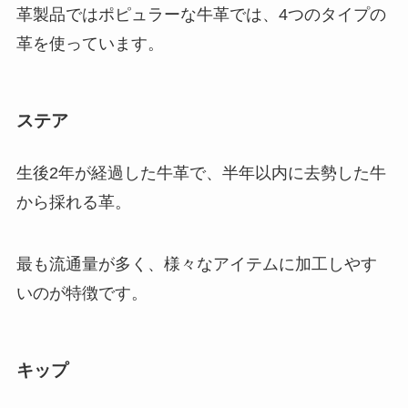
革製品ではポピュラーな牛革では、4つのタイプの
革を使っています。
ステア
生後2年が経過した牛革で、半年以内に去勢した牛
から採れる革。
最も流通量が多く、様々なアイテムに加工しやす
いのが特徴です。
キップ