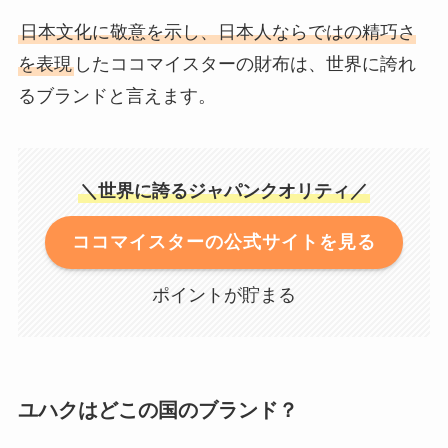
日本文化に敬意を示し、日本人ならではの精巧さ
を表現
したココマイスターの財布は、世界に誇れ
るブランドと言えます。
＼世界に誇るジャパンクオリティ／
ココマイスターの公式サイトを見る
ポイントが貯まる
ユハクはどこの国のブランド？