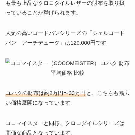
も最も上品なクロコダイルレザーの財布を取り扱
っていることが挙げられます。
人気の高いコードバンシリーズの「シェルコード
バン アーチデューク」は120,000円です。
ユハクの財布は約2万円〜33万円
と、こちらも幅広
い価格展開になっています。
ココマイスターと同様、クロコダイルシリーズは
高価な商品となっています。