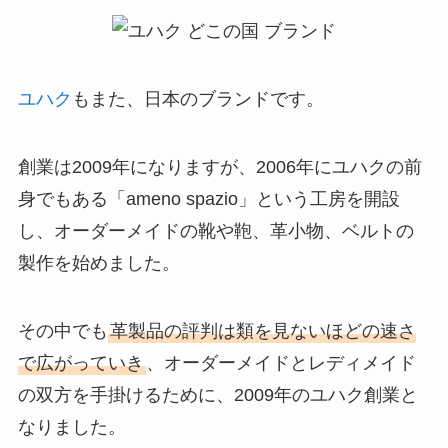
ユハク
もまた、日本のブランドです。
創業は2009年になりますが、2006年にユハクの前
身でもある「ameno spazio」という工房を開設
し、オーダーメイドの靴や鞄、革小物、ベルトの
製作を始めました。
その中でも
革製品の評判は類を見ないほどの速さ
で広がっていき
、オーダーメイドとレディメイド
の双方を手掛けるために、2009年のユハク創業と
なりました。