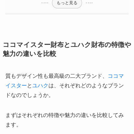
もっと見る
ココマイスター財布とユハク財布の特徴や
魅力の違いを比較
質もデザイン性も最高級の二大ブランド、
ココマ
イスター
と
ユハク
は、それぞれどのようなブラン
ドなのでしょうか。
まずはそれぞれの特徴や魅力の違いを比較してみ
ます。