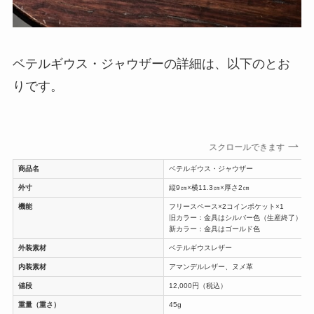
ベテルギウス・ジャウザーの詳細は、以下のとお
りです。
スクロールできます
商品名
ベテルギウス・ジャウザー
外寸
縦9㎝×横11.3㎝×厚さ2㎝
機能
フリースペース×2コインポケット×1
旧カラー：金具はシルバー色（生産終了）
新カラー：金具はゴールド色
外装素材
ベテルギウスレザー
内装素材
アマンデルレザー、ヌメ革
値段
12,000円（税込）
重量（重さ）
45g