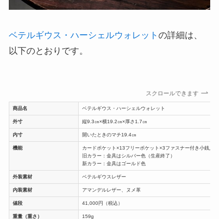
ベテルギウス・ハーシェルウォレット
の詳細は、
以下のとおりです。
スクロールできます
商品名
ベテルギウス・ハーシェルウォレット
外寸
縦9.3㎝×横19.2㎝×厚さ1.7㎝
内寸
開いたときのマチ19.4㎝
機能
カードポケット×13フリーポケット×3ファスナー付き小銭入れ
旧カラー：金具はシルバー色（生産終了）
新カラー：金具はゴールド色
外装素材
ベテルギウスレザー
内装素材
アマンデルレザー、ヌメ革
値段
41,000円（税込）
重量（重さ）
159g