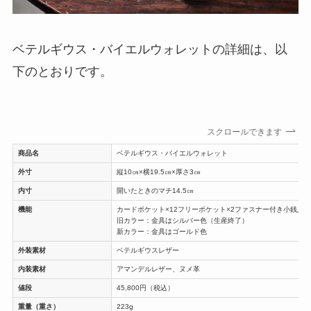
ベテルギウス・バイエルウォレットの詳細は、以
下のとおりです。
スクロールできます
商品名
ベテルギウス・バイエルウォレット
外寸
縦10㎝×横19.5㎝×厚さ3㎝
内寸
開いたときのマチ14.5㎝
機能
カードポケット×12フリーポケット×2ファスナー付き小銭入れ
旧カラー：金具はシルバー色（生産終了）
新カラー：金具はゴールド色
外装素材
ベテルギウスレザー
内装素材
アマンデルレザー、ヌメ革
値段
45,800円（税込）
重量（重さ）
223g