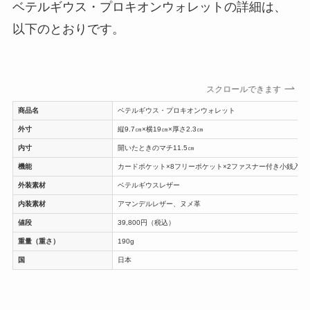
ベテルギウス・プロキオンウォレットの詳細は、
以下のとおりです。
スクロールできます
商品名
ベテルギウス・プロキオンウォレット
外寸
縦9.7㎝×横19㎝×厚さ2.3㎝
内寸
開いたときのマチ11.5㎝
機能
カードポケット×8フリーポケット×2ファスナー付き小銭入れ×
外装素材
ベテルギウスレザー
内装素材
アマンデルレザー、ヌメ革
値段
39,800円（税込）
重量（重さ）
190g
国
日本