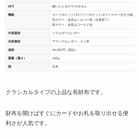
内寸
開いたときのマチ19.4㎝
機能
カードポケット×15フリーポケット×4ファスナー付き小銭入れ
旧カラー：金具はシルバー色（生産終了）
新カラー：金具はゴールド色
外装素材
ベテルギウスレザー
内装素材
アマンデルレザー、ヌメ革
値段
44,000円（税込）
重量（重さ）
160g
国
日本
クラシカルタイプの上品な長財布です。
財布を開けばすぐにカードやお札を取り出せる便
利さが人気です。