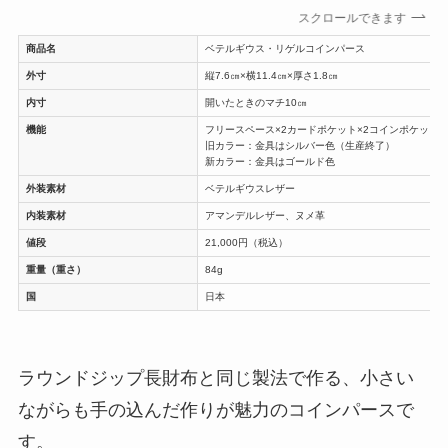
スクロールできます
商品名
ベテルギウス・リゲルコインパース
外寸
縦7.6㎝×横11.4㎝×厚さ1.8㎝
内寸
開いたときのマチ10㎝
機能
フリースペース×2カードポケット×2コインポケット×
旧カラー：金具はシルバー色（生産終了）
新カラー：金具はゴールド色
外装素材
ベテルギウスレザー
内装素材
アマンデルレザー、ヌメ革
値段
21,000円（税込）
重量（重さ）
84g
国
日本
ラウンドジップ長財布と同じ製法で作る、小さい
ながらも手の込んだ作りが魅力のコインパースで
す。