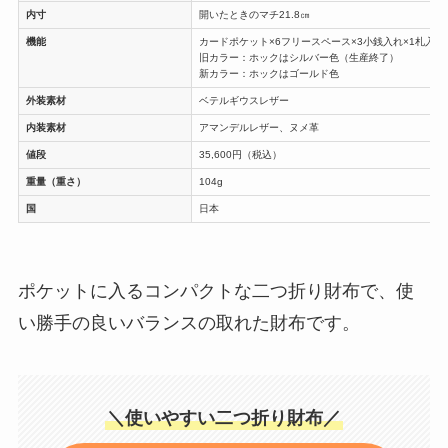
内寸
開いたときのマチ21.8㎝
機能
カードポケット×6フリースペース×3小銭入れ×1札入れ
旧カラー：ホックはシルバー色（生産終了）
新カラー：ホックはゴールド色
外装素材
ベテルギウスレザー
内装素材
アマンデルレザー、ヌメ革
値段
35,600円（税込）
重量（重さ）
104g
国
日本
ポケットに入るコンパクトな二つ折り財布で、使
い勝手の良いバランスの取れた財布です。
＼使いやすい二つ折り財布／